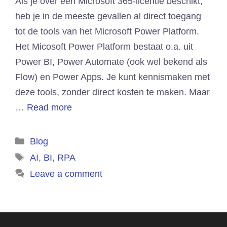
Als je over een Microsoft 365-licentie beschikt,
heb je in de meeste gevallen al direct toegang
tot de tools van het Microsoft Power Platform.
Het Micosoft Power Platform bestaat o.a. uit
Power BI, Power Automate (ook wel bekend als
Flow) en Power Apps. Je kunt kennismaken met
deze tools, zonder direct kosten te maken. Maar
…
Read more
Categories
Blog
Tags
AI
,
BI
,
RPA
Leave a comment