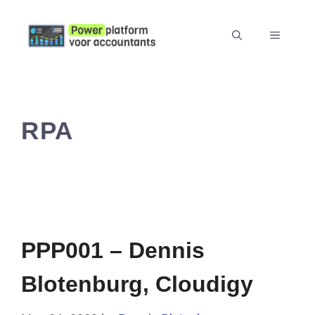
Skip
to
MENU
content
RPA
PPP001 – Dennis
Blotenburg, Cloudigy