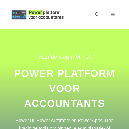
Skip
to
MENU
content
Aan de slag met het
POWER PLATFORM
VOOR
ACCOUNTANTS
Power BI, Power Automate en Power Apps. Drie
krachtige tools om binnen je administratie- of