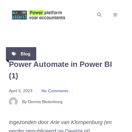
Skip
to
MENU
content
Blog
Power Automate in Power BI
(1)
April 5, 2023
No Comments
By Dennis Blotenburg
Ingezonden door Arie van Klompenburg (en
eerder gepubliceerd op Davista.nl)