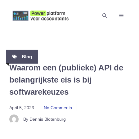
Skip
to
MENU
content
Blog
Waarom een (publieke) API de
belangrijkste eis is bij
softwarekeuzes
April 5, 2023
No Comments
By Dennis Blotenburg